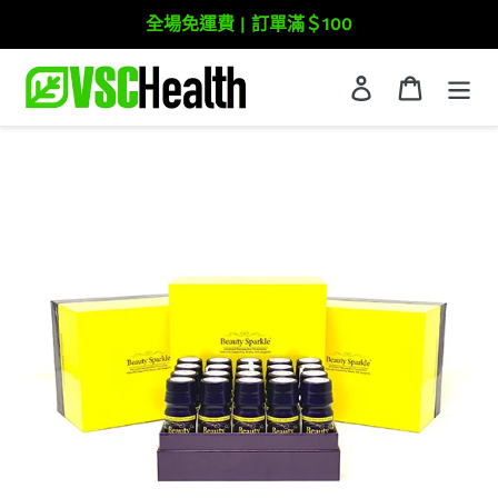
跳
全場免運費 | 訂單滿＄100
到
內
登入
購物車
容
搜尋