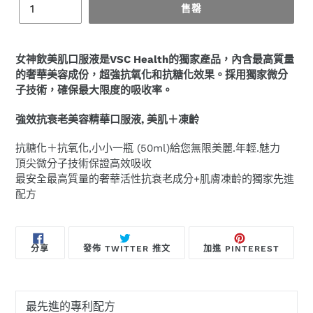
售罄
正
在
女神飲美肌口服液是VSC Health的獨家產品，內含最高質量
將
的奢華美容成份，超強抗氧化和抗糖化效果。採用獨家微分
產
子技術，確保最大限度的吸收率。
品
加
強效抗衰老美容精華口服液, 美肌＋凍齡
入
您
抗糖化＋抗氧化,小小一瓶 (50ml)給您無限美麗.年輕.魅力
的
頂尖微分子技術保證高效吸收
購
最安全最高質量的奢華活性抗衰老成分+肌膚凍齡的獨家先進
物
配方
車
分
在
加
分享
發佈 TWITTER 推文
加進 PINTEREST
享
TWITTER
入
至
上
PINTE
FACEBOOK
發
佈
推
文
最先進的專利配方