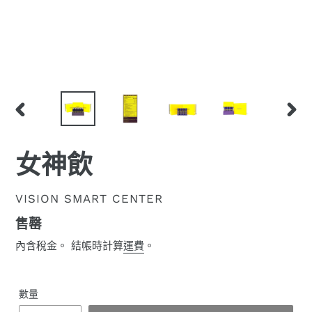
前
下
一
一
張
張
女神飲
投
投
影
影
片
片
廠
VISION SMART CENTER
商
定
售罄
價
內含稅金。 結帳時計算
運費
。
數量