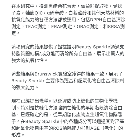
在本研究中，檢測黑醋栗花青素，葡萄籽提取物，倒捻
子素，輔酶Q10，α硫辛酸，白藜蘆醇和其他天然材料的
抗氧化能力的各種方法都被運用，包括DPPH自由基清除
測定，TEAC測定，FRAP測定，ORAC測定，和SRSA測
定。
這項研究的結果提供了證據證明Beauty Sparkle通過支
持脂質體結構/成分進而清除所有自由基，展示出驚人的
強大的抗氧化性。
這些結果與Brunswick實驗室獲得的結果一致，展示了
Beauty Sparkle主要作為羥基和超氧化物自由基清除劑
的強大能力。
現在已經提出幾種可以延遲或防止糖化的生物化學機
制。特別是抗糖化方法強調在糖化的早期階段清除自由
基。已經確定的是，從早期糖化產物產生超氧化物陰離
子。在Beauty Sparkle中的各種成分可以通過其對羥基
和超氧化物自由基的ROS清除能力抑制AGE（老化）的
形成。